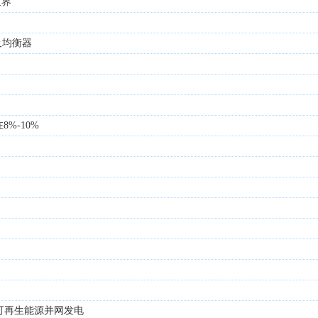
世界
及均衡器
%-10%
可再生能源并网发电